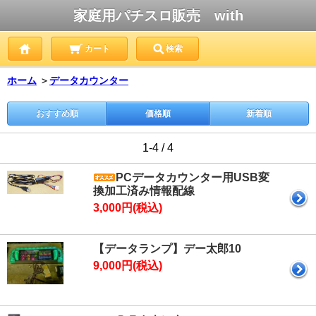
家庭用パチスロ販売 with
カート
検索
ホーム
＞
データカウンター
おすすめ順
価格順
新着順
1-4 / 4
PCデータカウンター用USB変
換加工済み情報配線
3,000円(税込)
【データランプ】デー太郎10
9,000円(税込)