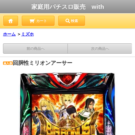
家庭用パチスロ販売 with
カート
検索
ホーム
＞
ミズホ
前の商品へ
次の商品へ
回胴性ミリオンアーサー