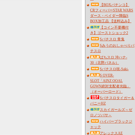
【BOXパチンコ】
CRフィーバーSTAR WARS
ダース・ベイダー降臨S
BOX加工品 【送料込み】
【コイン不要機付
き】ゴーストショック2
Sパチスロ 青鬼
Sみうのおしゃべりパ
チスロ
ぱちスロ 沖ハナ‐
30（北野パネル）
Sパチスロ咲‐Saki‐
S OVER‐
SLOT「AINZ OOAL
GOWN絶対支配者光臨」
（オーバーロード）
Sパチスロタイガー＆
バニーHZ
スカイガールズ～ゼ
ロノツバサ～
ハイパーブラックジ
ャック
アレックスAE