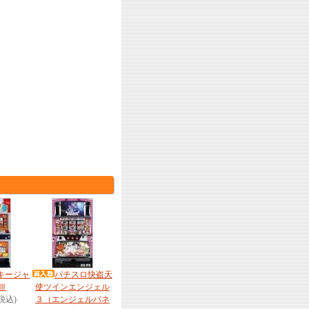
キージャ
パチスロ快盗天
Ⅲ
使ツインエンジェル
(税込)
３（エンジェルパネ