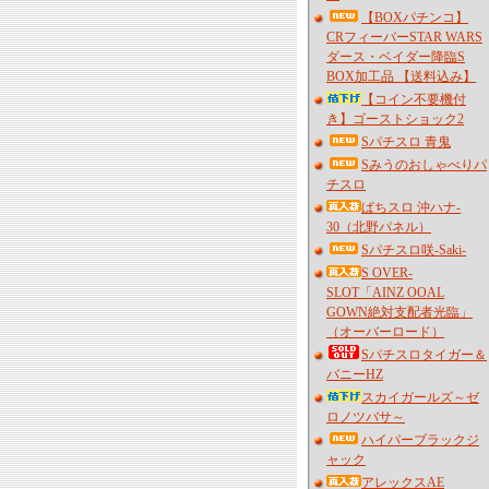
【BOXパチンコ】
CRフィーバーSTAR WARS
ダース・ベイダー降臨S
BOX加工品 【送料込み】
【コイン不要機付
き】ゴーストショック2
Sパチスロ 青鬼
Sみうのおしゃべりパ
チスロ
ぱちスロ 沖ハナ‐
30（北野パネル）
Sパチスロ咲‐Saki‐
S OVER‐
SLOT「AINZ OOAL
GOWN絶対支配者光臨」
（オーバーロード）
Sパチスロタイガー＆
バニーHZ
スカイガールズ～ゼ
ロノツバサ～
ハイパーブラックジ
ャック
アレックスAE