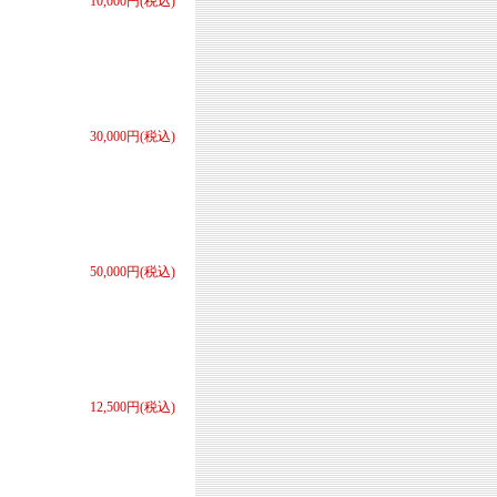
10,000円(税込)
30,000円(税込)
50,000円(税込)
12,500円(税込)