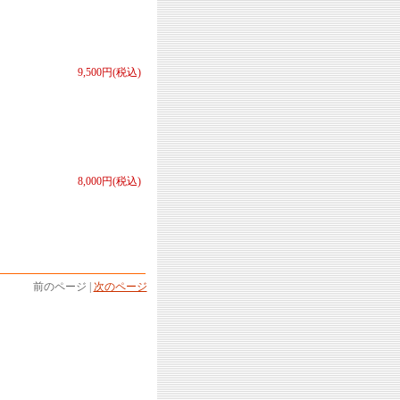
9,500円(税込)
8,000円(税込)
前のページ |
次のページ