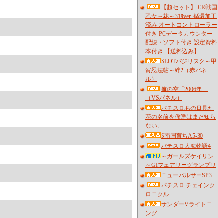
【超セット】 CR戦国
乙女～花～319ver. 循環加工
済み オートコントローラー
付き PCデータカウンター
配線・ソフト付き 設定資料
本付き 【送料込み】
SLOTバジリスク～甲
賀忍法帖～絆2（赤パネ
ル）
俺の空「2006年」
（VSパネル）
パチスロあの日見た
花の名前を僕達はまだ知ら
ない。
S南国育ちA5-30
パチスロ大海物語4
～ガールズケイリン
～GIフェアリーグランプリ
ニューパルサーSP3
パチスロ チェインク
ロニクル
サンダーVライトニ
ング