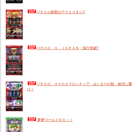
パチスロ創聖のアクエリオンV
パチスロ Ｘ ＪＡＰＡＮ・強行突破F
パチスロ マクロスフロンティア はじまりの歌、銀河に響
け！
夢夢ワールドＤＸＩＩ