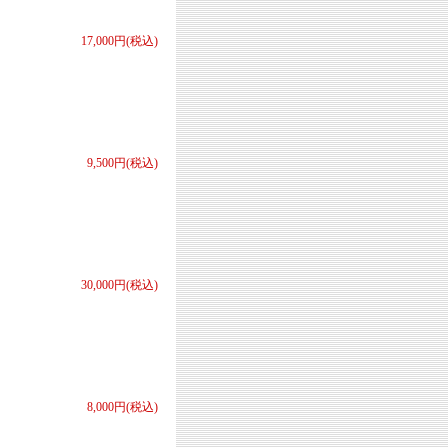
17,000円(税込)
9,500円(税込)
30,000円(税込)
8,000円(税込)