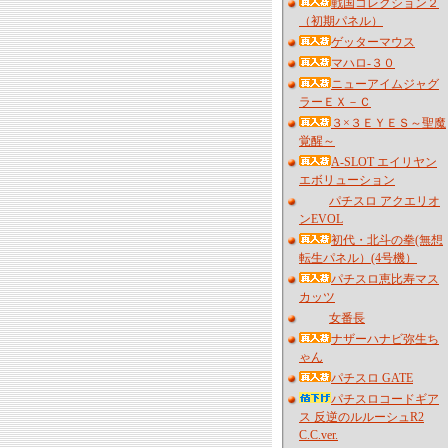
戦国コレクション２
（初期パネル）
ゲッターマウス
マハロ‐３０
ニューアイムジャグ
ラーＥＸ－Ｃ
３×３ＥＹＥＳ～聖魔
覚醒～
A‐SLOT エイリヤン
エボリューション
パチスロ アクエリオ
ンEVOL
初代・北斗の拳(無想
転生パネル）(4号機）
パチスロ恵比寿マス
カッツ
女番長
ナザーハナビ弥生ち
ゃん
パチスロ GATE
パチスロコードギア
ス 反逆のルルーシュR2
C.C.ver.