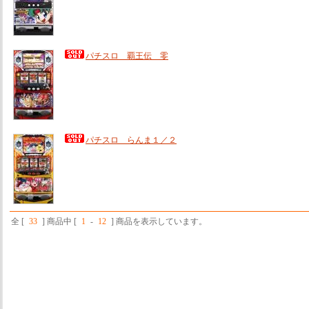
パチスロ 覇王伝 零
パチスロ らんま１／２
全 [
33
] 商品中 [
1
-
12
] 商品を表示しています。