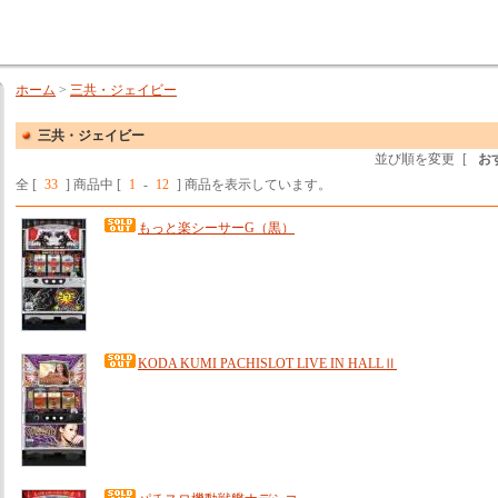
ホーム
>
三共・ジェイビー
三共・ジェイビー
並び順を変更
[
お
全 [
33
] 商品中 [
1
-
12
] 商品を表示しています。
もっと楽シーサーG（黒）
KODA KUMI PACHISLOT LIVE IN HALLⅡ