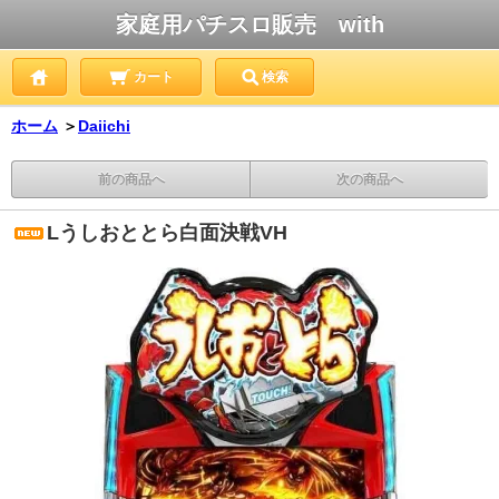
家庭用パチスロ販売 with
カート
検索
ホーム
＞
Daiichi
前の商品へ
次の商品へ
Lうしおととら白面決戦VH